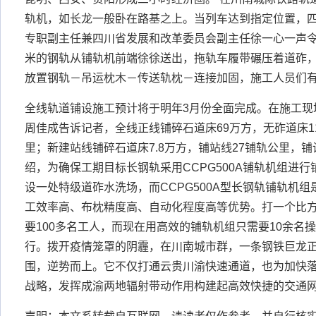
轨机，如长龙一般卧在路基之上。当列车达到指定位置，
专职副主任兼四川省发展和改革委员会副主任徐一心一声令下
米的钢轨从铺轨机前端徐徐送出，拖轨车履带碾压着道砟
放置钢轨－吊运枕木－传送轨枕－连接加固，施工人员们
全线轨道铺设施工预计将于明年3月份全面完成。在施工现
周佳成告诉记者，全线正线铺碎石道床69万方，无砟道床1
里；新建站线铺碎石道床7.8万方，铺站线27铺轨公里，铺
绍，为确保工期目标长钢轨采用CCPG500A铺轨机组进
设一处特级道砟水洗场，而CCPG500A型长钢轨铺轨机
工效率高、布枕精度高、自动化程度高等优势。打一个比
要100多名工人，而现在用高效的铺轨机组只需要10余名
行。拨开疫情笼罩的阴霾，在川南城市群，一条钢铁巨龙
围，逆势而上。它不仅打通云贵川渝快速通道，也为加快
战略，发挥成渝两地辐射带动作用构建起高效快捷的交通