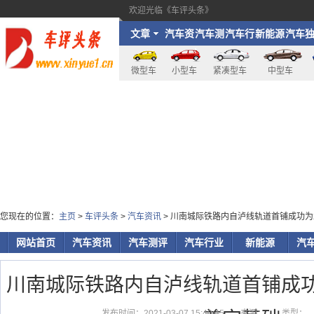
欢迎光临《车评头条》
文章
汽车资
汽车测
汽车行
新能源
汽车
讯
评
业
家
微型车
小型车
紧凑型车
中型车
您现在的位置：
主页
>
车评头条
>
汽车资讯
> 川南城际铁路内自泸线轨道首铺成功为
网站首页
汽车资讯
汽车测评
汽车行业
新能源
汽
川南城际铁路内自泸线轨道首铺成功
发布时间：2021-03-07 15:40:45
来源：
类型：