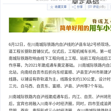
奠定基础
收藏文章
分享
评论
(0条)
6月12日，在川南城际铁路内自泸线的泸县车站2号桥现
道工程长钢轨首铺仪式。仪式后，工程机械车长鸣，第一
南城际铁路吹响由线下工程向线上工程、站前工程向战后
作序幕，为2021年建成通车奠定基础。 川南城际铁路内
北站，向南经自贡市后折向东经富顺、泸县至泸州市新建
线路，以铺设有砟轨道为主，线路全长约130公里，设计时速
三元、白马西、自贡东、富顺、泸县、泸州等7个车站。
川南城际铁路内自泸线建成通车后，内江、自贡、泸州将
后，宜宾也将融入川南半小时经济圈，同时，四市至成渝
昆明、西安、贵阳形成三小时经济圈。 在川南城际铁路轨道