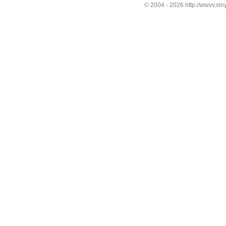
© 2004 -
2026 http://wwvv.xin