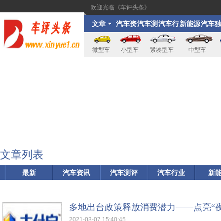
欢迎光临《车评头条》
文章
汽车资
汽车测
汽车行
新能源
汽车
讯
评
业
家
微型车
小型车
紧凑型车
中型车
文章列表
最新
汽车资讯
汽车测评
汽车行业
新
多地出台政策释放消费潜力——点亮“
2021-03-07 15:40:45